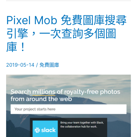
Pixel Mob 免費圖庫搜尋
Pixel
Mob
引擎，一次查詢多個圖
免
庫！
費
圖
庫
2019-05-14
/
免費圖庫
搜
尋
引
擎，
一
次
查
詢