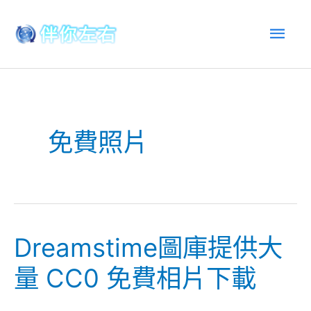
跳
主
至
內
選
容
單
免費照片
Dreamstime圖庫提供大
Dreamstime
圖
量 CC0 免費相片下載
庫
提