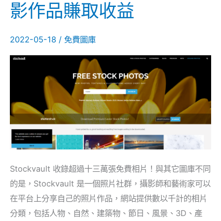
影作品賺取收益
13
萬
張
2022-05-18
/
免費圖庫
免
費
相
片
圖
庫，
可
上
Stockvault 收錄超過十三萬張免費相片！與其它圖庫不同
傳
的是，Stockvault 是一個照片社群，攝影師和藝術家可以
攝
在平台上分享自己的照片作品，網站提供數以千計的相片
影
分類，包括人物、自然、建築物、節日、風景、3D、產
作