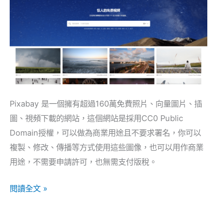
張
圖
片，
可
用
於
CC0
Pixabay 是一個擁有超過160萬免費照片、向量圖片、插
商
圖、視頻下載的網站，這個網站是採用CC0 Public
業
Domain授權，可以做為商業用途且不要求署名，你可以
用
複製、修改、傳播等方式使用這些圖像，也可以用作商業
途
用途，不需要申請許可，也無需支付版稅。
閱讀全文 »