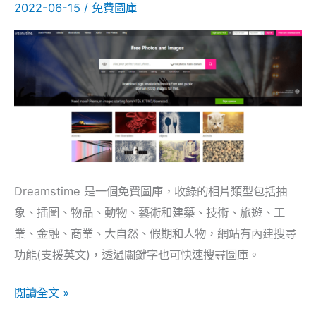
2022-06-15
/
免費圖庫
供
大
量
CC0
免
費
相
片
下
Dreamstime 是一個免費圖庫，收錄的相片類型包括抽
載
象、插圖、物品、動物、藝術和建築、技術、旅遊、工
業、金融、商業、大自然、假期和人物，網站有內建搜尋
功能(支援英文)，透過關鍵字也可快速搜尋圖庫。
閱讀全文 »