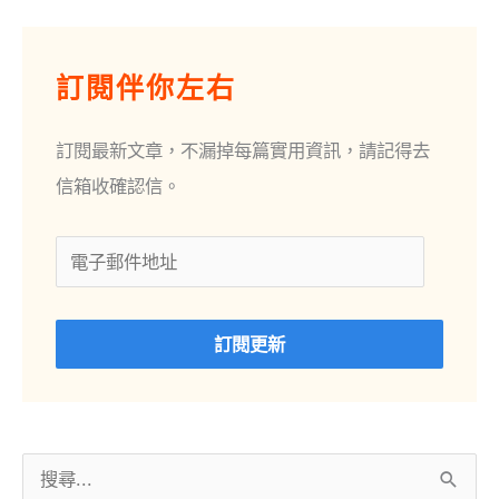
電
子
訂閱伴你左右
郵
件
訂閱最新文章，不漏掉每篇實用資訊，請記得去
地
信箱收確認信。
址
訂閱更新
搜