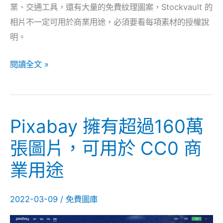
業、交通工具，還有大量的免費紋理圖案，Stockvault 的
品
相片不一定可用於商業用途，必須要看每項素材的授權說
賺
明。
取
收
閱讀全文 »
益
Pixabay 擁有超過160萬
Pixabay
擁
張圖片，可用於 CC0 商
有
業用途
超
過
160
2022-03-09
/
免費圖庫
萬