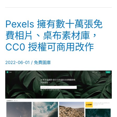
Pexels 擁有數十萬張免
Pexels
擁
費相片、桌布素材庫，
有
CC0 授權可商用改作
數
十
萬
2022-06-01
/
免費圖庫
張
免
費
相
片、
桌
布