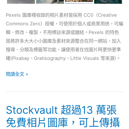
素
Pexels 圖庫裡收錄的相片素材皆採用 CC0（Creative
材
Commons Zero）授權，可使用於個人或商業用途，可編
庫，
輯、修改、複製，不用標註來源或鏈結。Pexels 的特色
CC0
是將許多大大小小圖庫及素材來源整合在同一網站，加入
授
搜尋、分類及標籤等功能，讓使用者在找圖片時更快更準
權
確(Pixabay、Gratisography、Little Visuals 等來源)。
可
商
閱讀全文 »
用
改
作
Stockvault 超過13 萬張
Stockvault
超
免費相片圖庫，可上傳攝
過