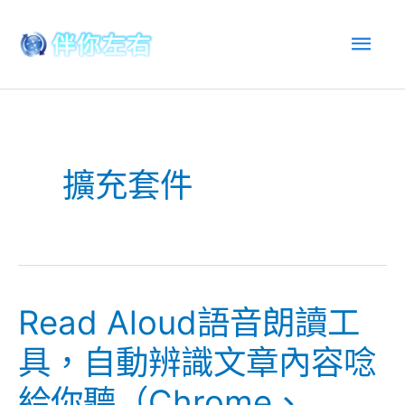
跳
主
至
內
選
容
單
擴充套件
Read Aloud語音朗讀工
Read
Aloud
具，自動辨識文章內容唸
語
給你聽（Chrome、
音