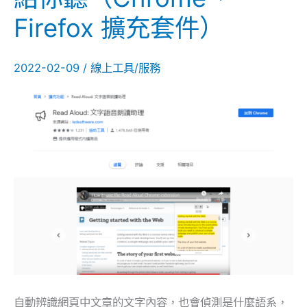
朗
Firefox 擴充套件）
讀
工
2022-02-09
/
線上工具/服務
具，
自
動
辨
識
文
章
內
容
唸
給
你
自動辨識網頁中文章的文字內容，也會偵測是什麼語系，