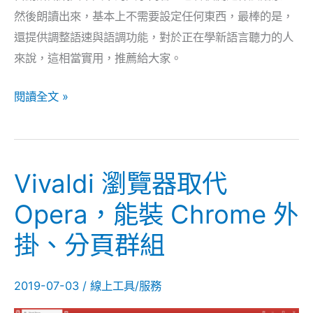
聽
然後朗讀出來，基本上不需要設定任何東西，最棒的是，
（Chrome、
還提供調整語速與語調功能，對於正在學新語言聽力的人
Firefox
來說，這相當實用，推薦給大家。
擴
閱讀全文 »
充
套
件）
Vivaldi 瀏覽器取代
Vivaldi
瀏
Opera，能裝 Chrome 外
覽
掛、分頁群組
器
取
代
2019-07-03
/
線上工具/服務
Opera，