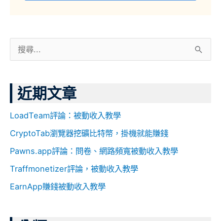
搜
尋
關
近期文章
鍵
字
LoadTeam評論：被動收入教學
:
CryptoTab瀏覽器挖礦比特幣，掛機就能賺錢
Pawns.app評論：問卷、網路頻寬被動收入教學
Traffmonetizer評論，被動收入教學
EarnApp賺錢被動收入教學