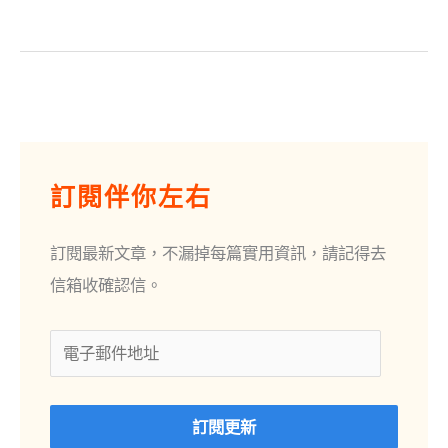
電
子
訂閱伴你左右
郵
件
訂閱最新文章，不漏掉每篇實用資訊，請記得去
地
信箱收確認信。
址
訂閱更新