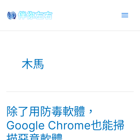
跳
主
至
內
選
容
單
木馬
除了用防毒軟體，
除
了
Google Chrome也能掃
用
描惡意軟體
防