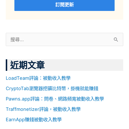
訂閱更新
搜
尋
關
近期文章
鍵
字
LoadTeam評論：被動收入教學
:
CryptoTab瀏覽器挖礦比特幣，掛機就能賺錢
Pawns.app評論：問卷、網路頻寬被動收入教學
Traffmonetizer評論，被動收入教學
EarnApp賺錢被動收入教學