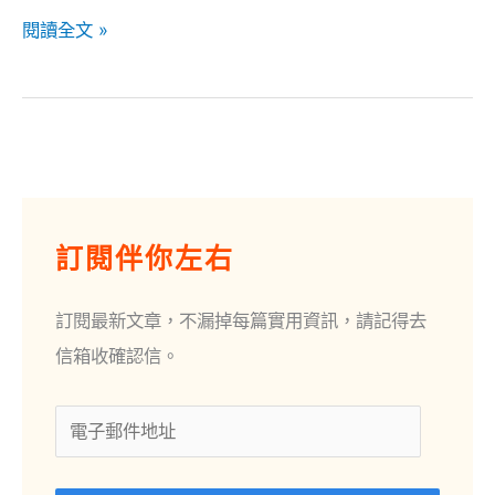
閱讀全文 »
電
子
訂閱伴你左右
郵
件
訂閱最新文章，不漏掉每篇實用資訊，請記得去
地
信箱收確認信。
址