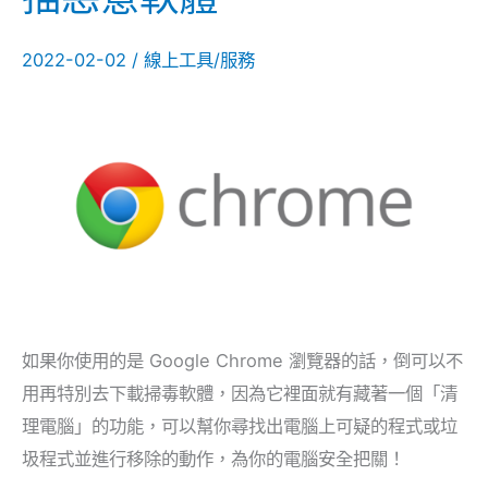
毒
軟
2022-02-02
/
線上工具/服務
體，
Google
Chrome
也
能
掃
描
惡
意
如果你使用的是 Google Chrome 瀏覽器的話，倒可以不
軟
用再特別去下載掃毒軟體，因為它裡面就有藏著一個「清
體
理電腦」的功能，可以幫你尋找出電腦上可疑的程式或垃
圾程式並進行移除的動作，為你的電腦安全把關！