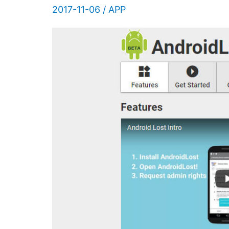
你
2017-11-06
/
APP
找
回
手
機