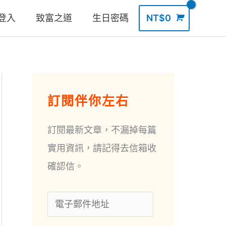
登入
致富之道
生日密碼
NT$
0
電
訂閱伴你左右
子
郵
訂閱最新文章，不漏掉每篇
件
實用資訊，請記得去信箱收
地
確認信。
址