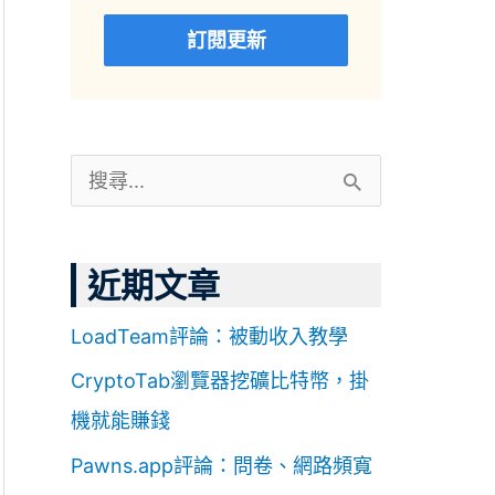
訂閱更新
搜
尋
關
近期文章
鍵
LoadTeam評論：被動收入教學
字
CryptoTab瀏覽器挖礦比特幣，掛
:
機就能賺錢
Pawns.app評論：問卷、網路頻寬