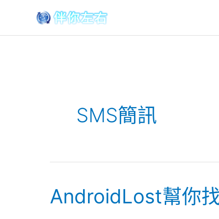
跳
至
內
容
SMS簡訊
AndroidLost幫
AndroidLost
幫