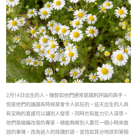
生
日
密
碼
2月14日出生的人，機智如他們通常是諷刺評論的高手，
但是他們的譏諷有時候是會令人抓狂的。這天出生的人具
有足夠的喜感可以讓別人發笑，同時也有能力引人深思。
他們是縮編改寫的專家，總能夠將別人要花一個小時來敘
述的事情，改為迷人的珠璣妙語，並恰如其分地送到第個