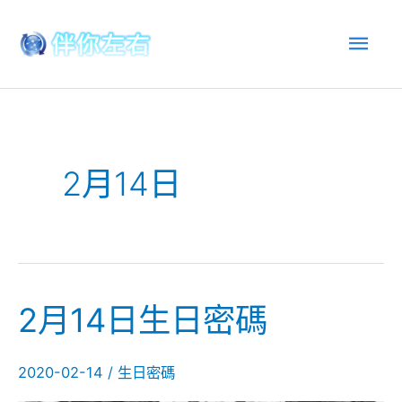
跳
主
至
內
選
容
單
2月14日
2月14日生日密碼
2
月
14
2020-02-14
/
生日密碼
日