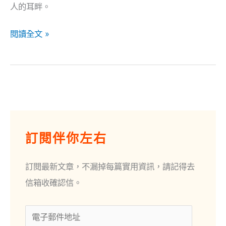
人的耳畔。
閱讀全文 »
電
子
訂閱伴你左右
郵
件
訂閱最新文章，不漏掉每篇實用資訊，請記得去
地
信箱收確認信。
址