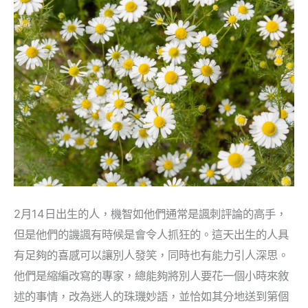
生
日
密
碼
2月14日出生的人，機智如他們通常是諷刺評論的高手，
但是他們的譏諷有時候是會令人抓狂的。這天出生的人具
有足夠的喜感可以讓別人發笑，同時也有能力引人深思。
他們是縮編改寫的專家，總能夠將別人要花一個小時來敘
述的事情，改為迷人的珠璣妙語，並恰如其分地送到第個