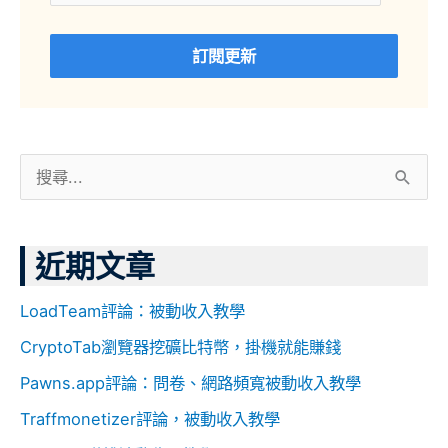
訂閱更新
搜
尋
關
近期文章
鍵
字
LoadTeam評論：被動收入教學
:
CryptoTab瀏覽器挖礦比特幣，掛機就能賺錢
Pawns.app評論：問卷、網路頻寬被動收入教學
Traffmonetizer評論，被動收入教學