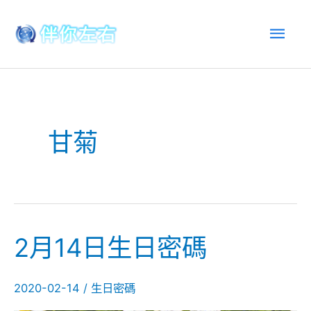
跳
主
至
內
選
容
單
甘菊
2月14日生日密碼
2
月
14
2020-02-14
/
生日密碼
日