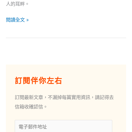
人的耳畔。
閱讀全文 »
電
子
訂閱伴你左右
郵
件
訂閱最新文章，不漏掉每篇實用資訊，請記得去
地
信箱收確認信。
址