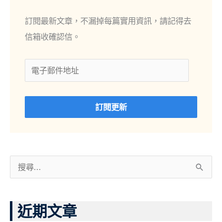
郵
件
訂閱最新文章，不漏掉每篇實用資訊，請記得去
地
信箱收確認信。
址
訂閱更新
搜
尋
關
近期文章
鍵