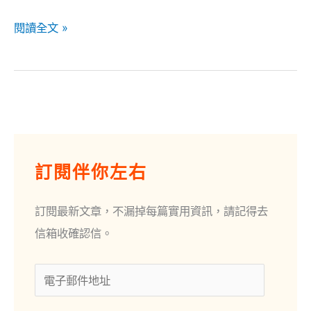
閱讀全文 »
電
子
訂閱伴你左右
郵
件
訂閱最新文章，不漏掉每篇實用資訊，請記得去
地
信箱收確認信。
址