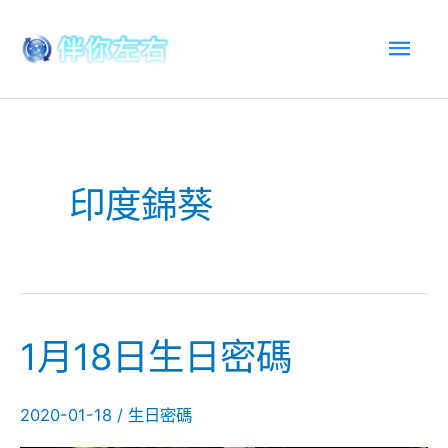
跳
主
至
內
選
容
單
印度錦葵
1月18日生日密碼
1
月
18
2020-01-18
/
生日密碼
日