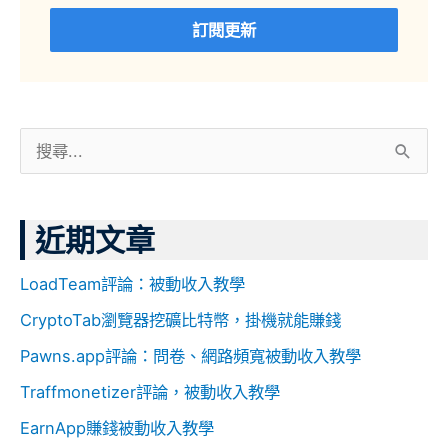
訂閱更新
搜
尋
關
近期文章
鍵
字
LoadTeam評論：被動收入教學
:
CryptoTab瀏覽器挖礦比特幣，掛機就能賺錢
Pawns.app評論：問卷、網路頻寬被動收入教學
Traffmonetizer評論，被動收入教學
EarnApp賺錢被動收入教學