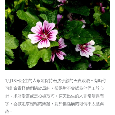
生
日
密
碼
1月18日出生的人永遠保持著孩子般的天真浪漫。有時你
可能會責怪他們過於單純，卻絕對不會認為他們工於心
計、求財愛富或是投機取巧。這天出生的人非常隨遇而
字，喜歡追求輕鬆的樂趣，對於傷腦筋的可情不太感興
趣。